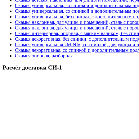
Скамья универсальная, со спинкой и дополнительным по
Скамья универсальная, со спинкой и дополнительным по
Скамья универсальная, без спинки, с дополнительным п
Скамья наклонная, для улицы и помещений, сталь с пор
Скамья наклонная, для улицы и помещений, сталь с пор
Скамья интерьерная, опорная, с мягким валиком, без спи
Скамья декоративная, без спинки, с дополнительным под
Скамья универсальная «MINI», со спинкой, для улицы и
Скамья декоративная, со спинкой и дополнительным под
Скамья опорная, разборная
Расчёт доставки СИ-1