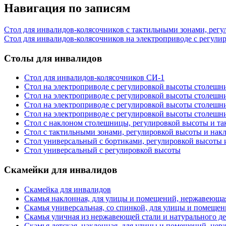
Навигация по записям
Стол для инвалидов-колясочников с тактильными зонами, рег
Стол для инвалидов-колясочников на электроприводе с регул
Столы для инвалидов
Стол для инвалидов-колясочников СИ-1
Стол на электроприводе с регулировкой высоты столеш
Стол на электроприводе с регулировкой высоты столеш
Стол на электроприводе с регулировкой высоты столеш
Стол на электроприводе с регулировкой высоты столеш
Стол с наклоном столешницы, регулировкой высоты и т
Стол с тактильными зонами, регулировкой высоты и на
Стол универсальный с бортиками, регулировкой высоты 
Стол универсальный с регулировкой высоты
Скамейки для инвалидов
Скамейка для инвалидов
Скамья наклонная, для улицы и помещений, нержавеющая
Скамья универсальная, со спинкой, для улицы и помеще
Скамья уличная из нержавеющей стали и натурального де
Скамья детская, наклонная, для улицы и помещений, нер