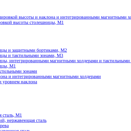
улировкой высоты и наклона и интегрированными магнитными х
ировкой высоты столешницы, М1
ницы и защитными бортиками, М2
ницы и тактильными зонами, М3
ницы, интегрированными магнитными холдерами и тактильными
ницы, М1
актильными зонами
клона и интегрированными магнитными холдерами
и уровнем наклона
 сталь, М1
ний, нержавеющая сталь
рева
жавеющая сталь